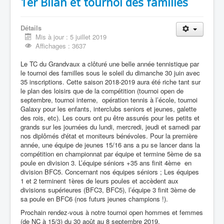
1er Bilan et tournoi des familles
Détails
Mis à jour : 5 juillet 2019
Affichages : 3637
Le TC du Grandvaux a clôturé une belle année tennistique par
le tournoi des familles sous le soleil du dimanche 30 juin avec
35 inscriptions. Cette saison 2018-2019 aura été riche tant sur
le plan des loisirs que de la compétition (tournoi open de
septembre, tournoi interne, opération tennis à l’école, tournoi
Galaxy pour les enfants, interclubs seniors et jeunes, galette
des rois, etc). Les cours ont pu être assurés pour les petits et
grands sur les journées du lundi, mercredi, jeudi et samedi par
nos diplômés d'état et moniteurs bénévoles. Pour la première
année, une équipe de jeunes 15/16 ans a pu se lancer dans la
compétition en championnat par équipe et termine 5ème de sa
poule en division 3. L’équipe séniors +35 ans finit 4ème en
division BFC5. Concernant nos équipes séniors ; Les équipes
1 et 2 terminent 1ères de leurs poules et accèdent aux
divisions supérieures (BFC3, BFC5), l’équipe 3 finit 3ème de
sa poule en BFC6 (nos futurs jeunes champions !).
Prochain rendez-vous à notre tournoi open hommes et femmes
(de NC à 15/3) du 30 août au 8 septembre 2019.