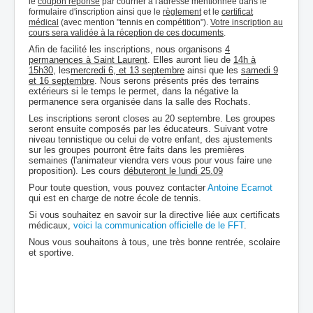
le
coupon réponse
par courrier à l'adresse mentionnée dans le
formulaire d'inscription ainsi que le
règlement
et le
certificat
médical
(avec mention "tennis en compétition").
Votre inscription au
cours sera validée à la réception de ces documents
.
Afin de facilité les inscriptions, nous organisons
4
permanences à Saint Laurent
. Elles auront lieu de
14h à
15h30
, les
mercredi 6, et 13 septembre
ainsi que les
samedi 9
et 16 septembre
. Nous serons présents prés des terrains
extérieurs si le temps le permet, dans la négative la
permanence sera organisée dans la salle des Rochats.
Les inscriptions seront closes au 20 septembre. Les groupes
seront ensuite composés par les éducateurs. Suivant votre
niveau tennistique ou celui de votre enfant, des ajustements
sur les groupes pourront être faits dans les premières
semaines (l'animateur viendra vers vous pour vous faire une
proposition). Les cours
débuteront le lundi 25.09
Pour toute question, vous pouvez contacter
Antoine Ecarnot
qui est en charge de notre école de tennis.
Si vous souhaitez en savoir sur la directive liée aux certificats
médicaux,
voici la communication officielle de le FFT
.
Nous vous souhaitons à tous, une très bonne rentrée, scolaire
et sportive.